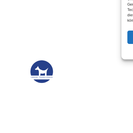
Ger
Tec
die
kön